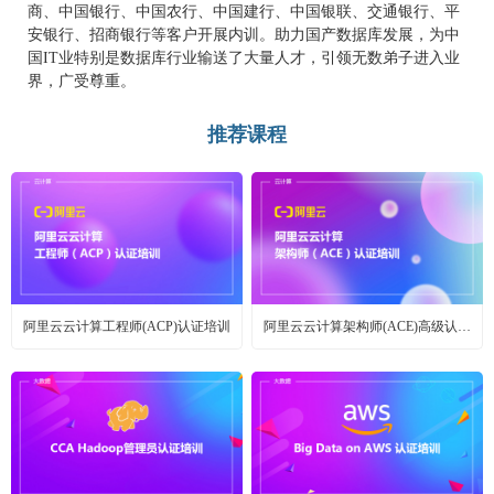
商、中国银行、中国农行、中国建行、中国银联、交通银行、平
安银行、招商银行等客户开展内训。助力国产数据库发展，为中
国IT业特别是数据库行业输送了大量人才，引领无数弟子进入业
界，广受尊重。
推荐课程
阿里云云计算工程师(ACP)认证培训
阿里云云计算架构师(ACE)高级认证
培训