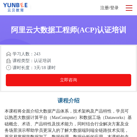
注册/登录
阿里云大数据工程师(ACP)认证培训
学习人数：243
课程类型：认证培训
课时长度：3天/18 课时
立即咨询
课程介绍
本课程将全面介绍大数据产品体系，技术架构及产品特性，学员可
以熟悉大数据计算平台（MaxCompute）和数据工场（Dataworks）基
础概念、术语、产品特性及技术能力，同时结合行业解决方案及业
务场景演示帮助学员更深入的了解大数据端到端全链路技术实现，
更容易掌握学数据加工、数据处理、数据分析的应用。本课程包含