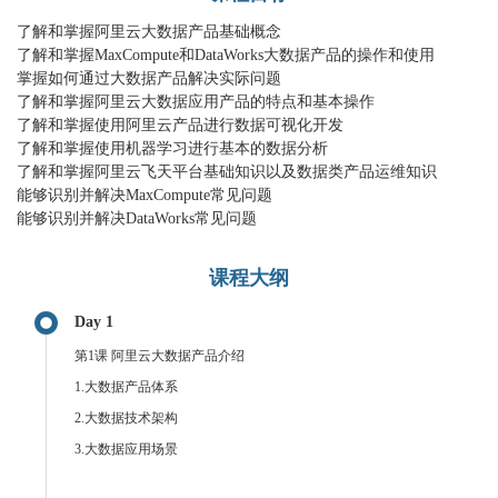
了解和掌握阿里云大数据产品基础概念
了解和掌握MaxCompute和DataWorks大数据产品的操作和使用
掌握如何通过大数据产品解决实际问题
了解和掌握阿里云大数据应用产品的特点和基本操作
了解和掌握使用阿里云产品进行数据可视化开发
了解和掌握使用机器学习进行基本的数据分析
了解和掌握阿里云飞天平台基础知识以及数据类产品运维知识
能够识别并解决MaxCompute常见问题
能够识别并解决DataWorks常见问题
课程大纲
Day 1
第1课 阿里云大数据产品介绍
1.大数据产品体系
2.大数据技术架构
3.大数据应用场景