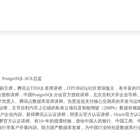
stgreSQL ACE总监
训委员会副主席，腾讯云TDSQL首席讲师，ITPUB论坛社区资深版主，有丰
 官方授权讲师，中国PostgreSQL分会官方授权讲师，北京吉利大学企业
负责人、腾讯云数据库首席讲师。负责连连支付核心交易库的开发与运维、
和运维，主导吉利汽车上亿级的私有云项目及智能驾驶（200Pb）数据存
客户企业内训。获得腾讯云认证讲师，阿里云官方认证讲师，Oracle官方认证讲
讲师、达梦官方认证讲师。有10+年的授课经验，曾给中国人民银行、中国工
银行等客户开展内训。助力国产数据库发展，为中国IT业特别是数据库行