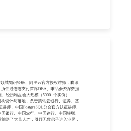
富的IT领域知识经验。阿里云官方授权讲师，腾讯
导师。历任过连连支付首席DBA、唯品会资深数据
经历唯品会大规模（5000+个实例）
储架构设计与落地，负责腾讯云银行、证券、基
师，中国PostgreSQL分会官方认证讲师、
商、中国银行、中国农行、中国建行、中国银联、
业输送了大量人才，引领无数弟子进入业界，